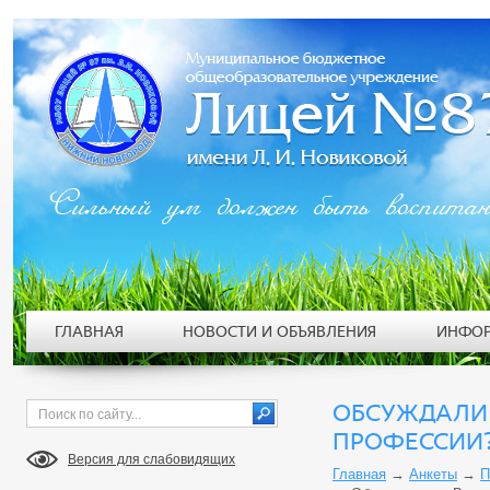
Сильный ум должен быть воспита
ГЛАВНАЯ
НОВОСТИ И ОБЪЯВЛЕНИЯ
ИНФОР
ОБСУЖДАЛИ 
ПРОФЕССИИ
Версия для слабовидящих
Главная
→
Анкеты
→
П