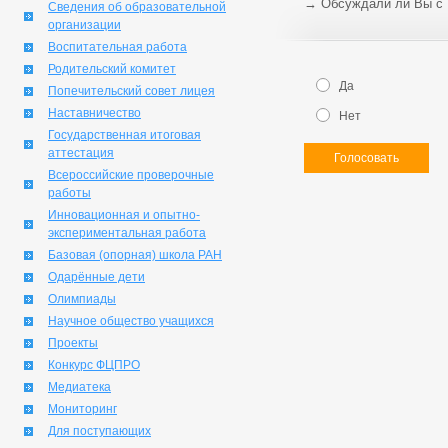
→
Обсуждали ли Вы с
Сведения об образовательной
организации
Воспитательная работа
Родительский комитет
Да
Попечительский совет лицея
Наставничество
Нет
Государственная итоговая
аттестация
Голосовать
Всероссийские проверочные
работы
Инновационная и опытно-
экспериментальная работа
Базовая (опорная) школа РАН
Одарённые дети
Олимпиады
Научное общество учащихся
Проекты
Конкурс ФЦПРО
Медиатека
Мониторинг
Для поступающих