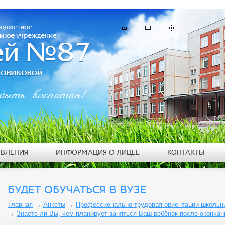
быть воспитан!
ЯВЛЕНИЯ
ИНФОРМАЦИЯ О ЛИЦЕЕ
КОНТАКТЫ
БУДЕТ ОБУЧАТЬСЯ В ВУЗЕ
Главная
→
Анкеты
→
Профессионально-трудовая ориентации школьник
→
Знаете ли Вы, чем планирует заняться Ваш ребёнок после оконча