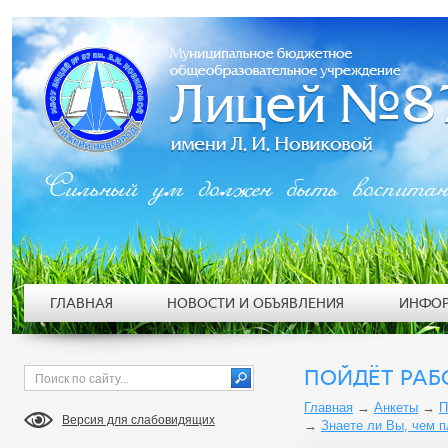
Сильный ум должен быть воспита
ГЛАВНАЯ
НОВОСТИ И ОБЪЯВЛЕНИЯ
ИНФОР
ПОЙДЁТ РАБ
Главная
→
Анкеты
→
П
Версия для слабовидящих
→
Знаете ли Вы, чем 