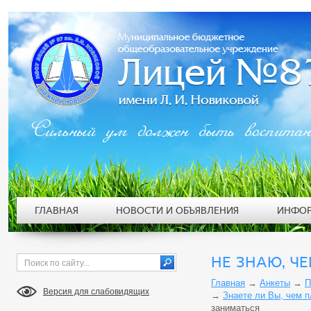
Сильный ум должен быть воспита
ГЛАВНАЯ
НОВОСТИ И ОБЪЯВЛЕНИЯ
ИНФОР
НЕ ЗНАЮ, Ч
Главная
→
Анкеты
→
П
Версия для слабовидящих
→
Знаете ли Вы, чем 
заниматься