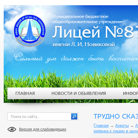
Сильный ум должен быть воспита
ГЛАВНАЯ
НОВОСТИ И ОБЪЯВЛЕНИЯ
ИНФОР
ТРУДНО СКА
Главная
→
Анкеты
→
А
Версия для слабовидящих
ребенка к лицею в цел