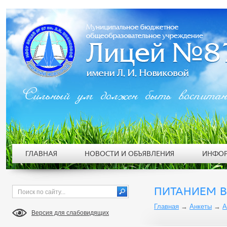
Сильный ум должен быть воспита
ГЛАВНАЯ
НОВОСТИ И ОБЪЯВЛЕНИЯ
ИНФОР
ПИТАНИЕМ В
Главная
→
Анкеты
→
А
Версия для слабовидящих