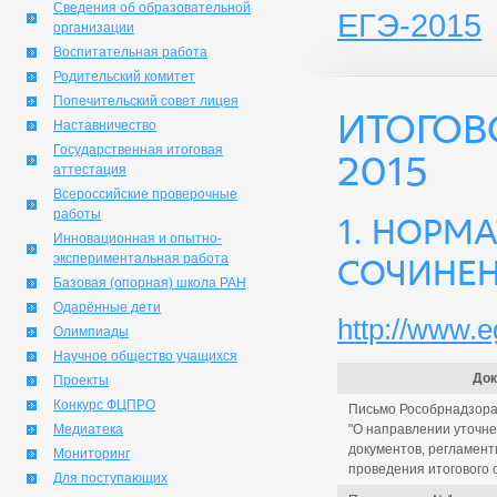
Сведения об образовательной
ЕГЭ-2015
организации
Воспитательная работа
Родительский комитет
Попечительский совет лицея
Итогов
Наставничество
Государственная итоговая
2015
аттестация
Всероссийские проверочные
работы
1. Норм
Инновационная и опытно-
экспериментальная работа
сочинен
Базовая (опорная) школа РАН
Одарённые дети
http://www.e
Олимпиады
Научное общество учащихся
Док
Проекты
Конкурс ФЦПРО
Письмо Рособрнадзора
Медиатека
"О направлении уточн
документов, регламен
Мониторинг
проведения итогового 
Для поступающих