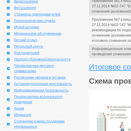
Приложение №1 к пись
Видеогалерея
27.11.2014 №02-747 "Б
Фотогалерея
сочинения (изложения)
Страницы преподавателей
Приложение №7 к пись
Психологическая служба
27.11.2014 №02-747 "
Музей истории
рекомендации по подго
Медицинское обслуживание
сочинению (изложению)
Летний отдых
итогового сочинения (
Ресурсный центр
Информационные плак
Для родителей
проведения сочинения 
Паспорт Дорожной безопасности
Итоговое со
Профилактика детского
травматизма
Расписание звонков и питания
Схема про
Антикоррупционная деятельность
Информационная безопасность
Профилактика асоциального
поведения
Архив
Медиация
Стипендии и меры поддержки
обучающихся