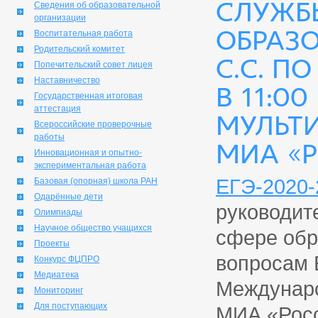
СЛУЖБЫ
Сведения об образовательной
организации
ОБРАЗО
Воспитательная работа
Родительский комитет
С.С. П
Попечительский совет лицея
Наставничество
В 11:0
Государственная итоговая
аттестация
МУЛЬТ
Всероссийские проверочные
работы
МИА «Р
Инновационная и опытно-
экспериментальная работа
ЕГЭ-2020-
Базовая (опорная) школа РАН
Одарённые дети
руководит
Олимпиады
Научное общество учащихся
сфере обр
Проекты
вопросам 
Конкурс ФЦПРО
Медиатека
Междунаро
Мониторинг
Для поступающих
МИА «Росс