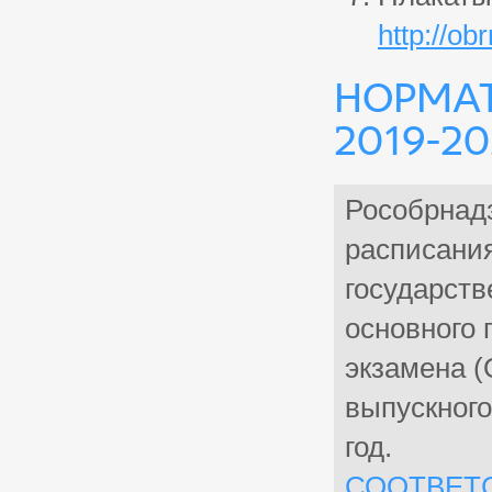
http://ob
Нормат
2019-2
Рособрнад
расписания
государств
основного 
экзамена (
выпускного
год.
СООТВЕТ