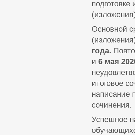
подготовке 
(изложения)
Основной с
(изложения)
года.
Повто
и
6 мая 20
неудовлетв
итоговое со
написание 
сочинения.
Успешное н
обучающихся