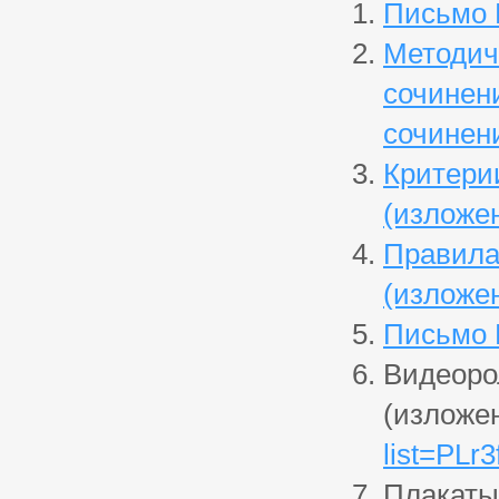
Письмо Р
Методич
сочинен
сочинени
Критери
(изложен
Правила
(изложен
Письмо Р
Видеоро
(изложе
list=PL
Плакаты