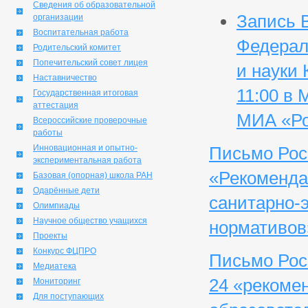
Сведения об образовательной
Запись 
организации
Воспитательная работа
Федерал
Родительский комитет
Попечительский совет лицея
и науки 
Наставничество
11:00 в
Государственная итоговая
аттестация
МИА «Ро
Всероссийские проверочные
работы
Инновационная и опытно-
Письмо Рос
экспериментальная работа
«Рекоменда
Базовая (опорная) школа РАН
Одарённые дети
санитарно-
Олимпиады
Научное общество учащихся
нормативов
Проекты
Конкурс ФЦПРО
Письмо Рос
Медиатека
24 «рекоме
Мониторинг
Для поступающих