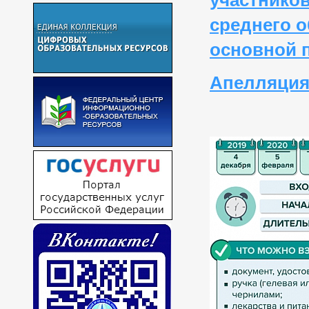
участнико
среднего 
основной п
Апелляция 