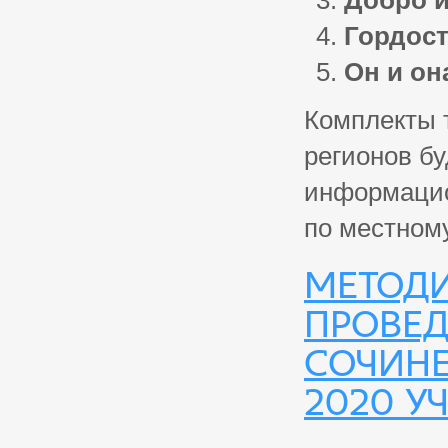
Добро и
Гордост
Он и он
Комплекты 
регионов б
информацио
по местном
Методи
провед
сочине
2020 у