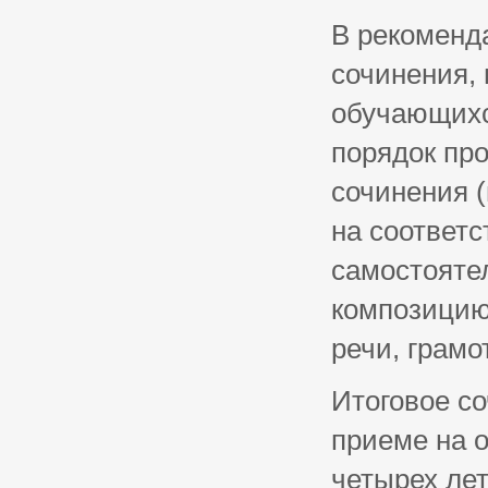
В рекоменд
сочинения, 
обучающихс
порядок про
сочинения 
на соответ
самостоятел
композицию
речи, грамо
Итоговое со
приеме на о
четырех лет