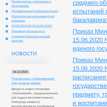
среднего об
Профилактика терроризма и
экстремизма
испытаний 
Профминимум (профориентация)
Профилактика коронавирусной
бакалавриа
инфекции
ПРОКУРАТУРА РАЗЪЯСНЯЕТ
Приказ Мин
Дорожная безопасность
Снижение бюрократической
15.06.2020
нагрузки
единого гос
НОВОСТИ
Приказ Мин
15.06.2020
04.12.2025
расписания
Платформа «Лобачевский»
для подачи заявок
государств
Вводится новая платформа
предмету, 
«Лобачевский», предназначенная
для подачи жителями Нижнего
и воспитани
Новгорода заявок по
интересующим их проблемным