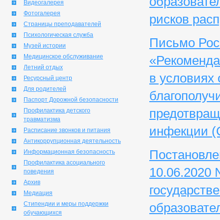
образовате
Видеогалерея
Фотогалерея
рисков рас
Страницы преподавателей
Психологическая служба
Письмо Рос
Музей истории
Медицинское обслуживание
«Рекоменда
Летний отдых
в условиях
Ресурсный центр
Для родителей
благополуч
Паспорт Дорожной безопасности
предотвращ
Профилактика детского
травматизма
инфекции (C
Расписание звонков и питания
Антикоррупционная деятельность
Постановле
Информационная безопасность
Профилактика асоциального
10.06.2020
поведения
Архив
государстве
Медиация
Стипендии и меры поддержки
образовате
обучающихся