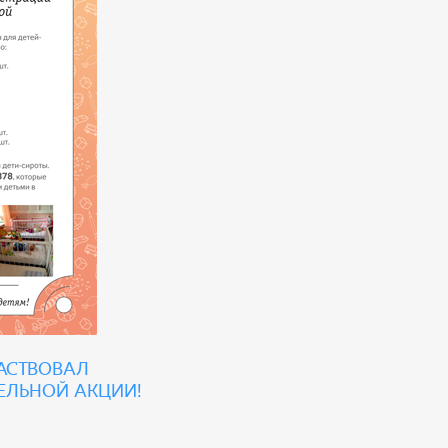
частвовал
ельной акции!