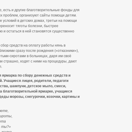
, есть и другие благотворительные фонды для
х проблем, организуют сайты помощи детям.
е условий в детских домах, третьи на помощи
ереносит тяготы болезни, быстрее
ю и остаться в ней становятся существенно
сбор средств на оплату работы нянь в
лизкими сразу после рождения («отказники»),
етьми-сиротами в больницах, даря им своё
или страшно, ходят с ними на процедуры, дают
л.
я ярмарка по сбору денежных средств и
. Учащиеся лицея, родители, педагоги
тва, шампуни, детское мыло, смеси,
на благотворительной ярмарке, учащиеся
деды морозы, снегурочки, козочки, картины и
вете,
сироты,
вета
е ты?»