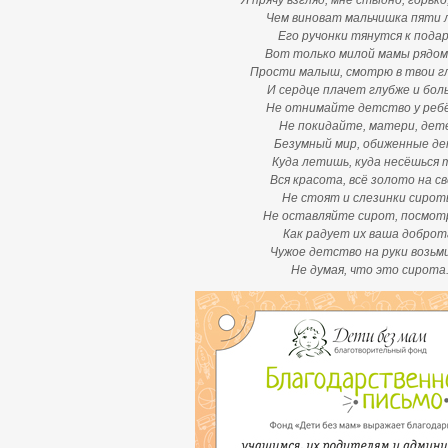
Я прячу взгляд, мне стыдно, горьк
Чем виноват мальчишка пяти 
Его ручонки тянутся к подар
Вот только милой мамы рядом
Прости малыш, смотрю в твои г
И сердце плачет глубже и бол
Не отнимайте детство у ребё
Не покидайте, матери, дет
Безумный мир, обиженные де
Куда летишь, куда несёшься
Вся красота, всё золото на с
Не стоят и слезинки сирот
Не оставляйте сирот, посмо
Как радует их ваша доброт
Чужое детство на руки возьм
Не думая, что это сирота