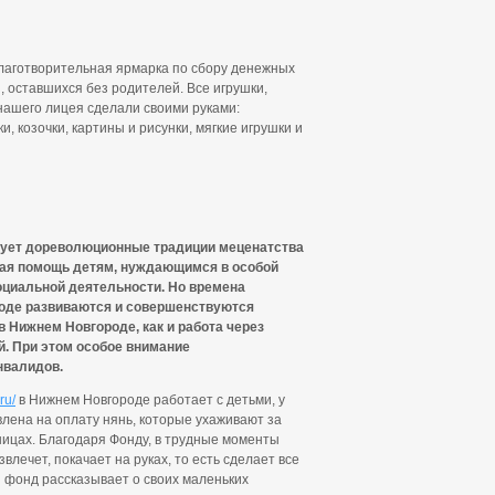
благотворительная ярмарка по сбору денежных
, оставшихся без родителей. Все игрушки,
нашего лицея сделали своими руками:
и, козочки, картины и рисунки, мягкие игрушки и
дует дореволюционные традиции меценатства
ная помощь детям, нуждающимся в особой
оциальной деятельности. Но времена
роде развиваются и совершенствуются
 Нижнем Новгороде, как и работа через
. При этом особое внимание
нвалидов.
ru/
в Нижнем Новгороде работает с детьми, у
лена на оплату нянь, которые ухаживают за
ицах. Благодаря Фонду, в трудные моменты
влечет, покачает на руках, то есть сделает все
й фонд рассказывает о своих маленьких