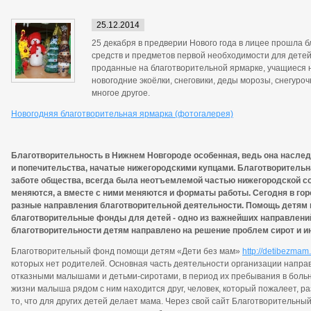
25.12.2014
25 декабря в предверии Нового года в лицее прошла 
средств и предметов первой необходимости для детей
проданные на благотворительной ярмарке, учащиеся 
новогодние экоёлки, снеговики, деды морозы, снегурочк
многое другое.
Новогодняя благотворительная ярмарка (фотогалерея)
Благотворительность в Нижнем Новгороде особенная, ведь она насле
и попечительства, начатые нижегородскими купцами. Благотворитель
заботе общества, всегда была неотъемлемой частью нижегородской с
меняются, а вместе с ними меняются и форматы работы. Сегодня в го
разные направления благотворительной деятельности. Помощь детям в
благотворительные фонды для детей - одно из важнейших направлений
благотворительности детям направлено на решение проблем сирот и и
Благотворительный фонд помощи детям «Дети без мам»
http://detibezmam.
которых нет родителей. Основная часть деятельности организации направ
отказными малышами и детьми-сиротами, в период их пребывания в больн
жизни малыша рядом с ним находится друг, человек, который пожалеет, раз
то, что для других детей делает мама. Через свой сайт Благотворительны