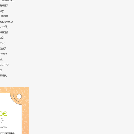
о, жалко…
лет?
ку,
 нет
лазёнки
ьней,
нка!
ей!
ти,
 ты?
вете
ы.
трите
а,
ите,
.