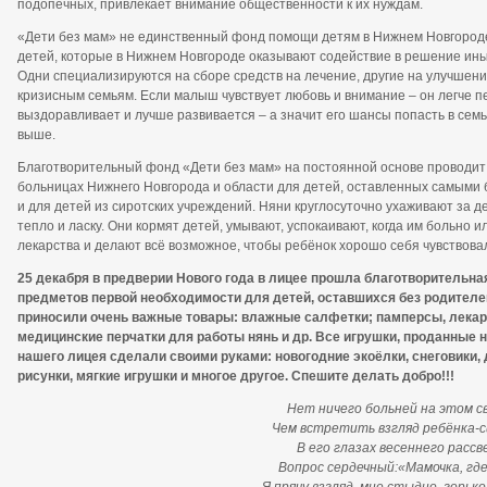
подопечных, привлекает внимание общественности к их нуждам.
«Дети без мам» не единственный фонд помощи детям в Нижнем Новгороде
детей, которые в Нижнем Новгороде оказывают содействие в решение ины
Одни специализируются на сборе средств на лечение, другие на улучшени
кризисным семьям. Если малыш чувствует любовь и внимание – он легче п
выздоравливает и лучше развивается – а значит его шансы попасть в семь
выше.
Благотворительный фонд «Дети без мам» на постоянной основе проводит 
больницах Нижнего Новгорода и области для детей, оставленных самыми б
и для детей из сиротских учреждений. Няни круглосуточно ухаживают за д
тепло и ласку. Они кормят детей, умывают, успокаивают, когда им больно 
лекарства и делают всё возможное, чтобы ребёнок хорошо себя чувствова
25 декабря в предверии Нового года в лицее прошла благотворительна
предметов первой необходимости для детей, оставшихся без родителей
приносили очень важные товары: влажные салфетки; памперсы, лекарс
медицинские перчатки для работы нянь и др. Все игрушки, проданные 
нашего лицея сделали своими руками: новогодние экоёлки, снеговики, 
рисунки, мягкие игрушки и многое другое. Спешите делать добро!!!
Нет ничего больней на этом с
Чем встретить взгляд ребёнка-
В его глазах весеннего расс
Вопрос сердечный:«Мамочка, гд