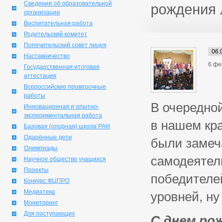
Сведения об образовательной
рождения 
организации
Воспитательная работа
Родительский комитет
Попечительский совет лицея
06.
Наставничество
6 фе
Государственная итоговая
аттестация
Всероссийские проверочные
работы
В очередной
Инновационная и опытно-
экспериментальная работа
в нашем кр
Базовая (опорная) школа РАН
Одарённые дети
были замеч
Олимпиады
самодеятел
Научное общество учащихся
Проекты
победителе
Конкурс ФЦПРО
Медиатека
уровней, ну
Мониторинг
Для поступающих
С днем рож