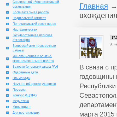
Сведения об образовательной
Главная
организации
Воспитательная работа
вхождения
Родительский комитет
Попечительский совет лицея
Наставничество
Государственная итоговая
17.
аттестация
В ли
Всероссийские проверочные
работы
Инновационная и опытно-
экспериментальная работа
В связи с п
Базовая (опорная) школа РАН
Одарённые дети
годовщины 
Олимпиады
Научное общество учащихся
Республики
Проекты
Севастопол
Конкурс ФЦПРО
Медиатека
департамент
Мониторинг
марта 2015 
Для поступающих