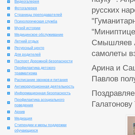
Видеогалерея
русских нар
Фотогалерея
Страницы преподавателей
"Гуманитар
Психологическая служба
Музей истории
"Миниптицеф
Медицинское обслуживание
Смышляев А
Летний отдых
Ресурсный центр
самолеты вз
Для родителей
Паспорт Дорожной безопасности
Арина и Саш
Профилактика детского
травматизма
Павлов полу
Расписание звонков и питания
Антикоррупционная деятельность
Поздравляе
Информационная безопасность
Профилактика асоциального
Галатонову
поведения
Архив
Медиация
Стипендии и меры поддержки
обучающихся