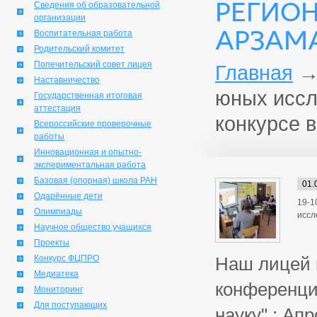
РЕГИО
Сведения об образовательной
организации
АРЗАМА
Воспитательная работа
Родительский комитет
Попечительский совет лицея
Главная
Наставничество
юных иссл
Государственная итоговая
аттестация
конкурсе 
Всероссийские проверочные
работы
Инновационная и опытно-
экспериментальная работа
Базовая (опорная) школа РАН
01.
Одарённые дети
19-1
Олимпиады
иссл
Научное общество учащихся
Проекты
Конкурс ФЦПРО
Наш лицей 
Медиатека
конференци
Мониторинг
Для поступающих
науку" : Ап