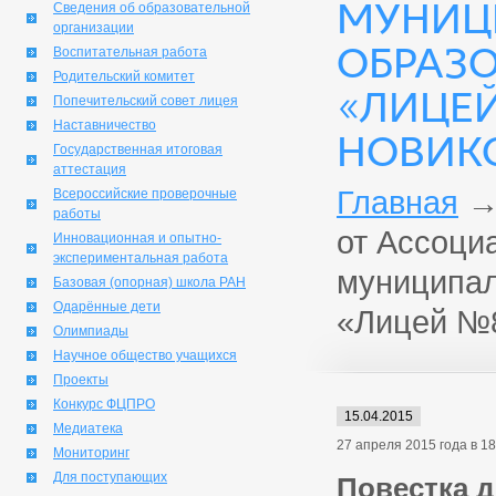
МУНИЦ
Сведения об образовательной
организации
ОБРАЗ
Воспитательная работа
Родительский комитет
«ЛИЦЕЙ
Попечительский совет лицея
Наставничество
НОВИК
Государственная итоговая
аттестация
Главная
Всероссийские проверочные
работы
от Ассоци
Инновационная и опытно-
экспериментальная работа
муниципал
Базовая (опорная) школа РАН
Одарённые дети
«Лицей №8
Олимпиады
Научное общество учащихся
Проекты
Конкурс ФЦПРО
15.04.2015
Медиатека
27 апреля 2015 года в 1
Мониторинг
Для поступающих
Повестка д