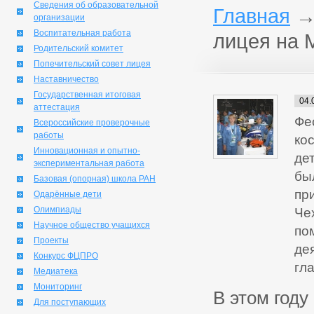
Сведения об образовательной
Главная
организации
Воспитательная работа
лицея на 
Родительский комитет
Попечительский совет лицея
Наставничество
Государственная итоговая
04.
аттестация
Фе
Всероссийские проверочные
работы
ко
Инновационная и опытно-
де
экспериментальная работа
бы
Базовая (опорная) школа РАН
пр
Одарённые дети
Олимпиады
Че
Научное общество учащихся
по
Проекты
де
Конкурс ФЦПРО
гл
Медиатека
Мониторинг
В этом год
Для поступающих