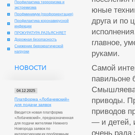
Профилактика терроризма и
экстремизма
юные техник
Профминимум (профориентация)
друга и по 
Профилактика коронавирусной
инфекции
исполнения.
ПРОКУРАТУРА РАЗЪЯСНЯЕТ
Дорожная безопасность
главное, ум
Снижение бюрократической
руками.
нагрузки
Самой инте
НОВОСТИ
павильоне 
Смышляева,
04.12.2025
приводы. П
Платформа «Лобачевский»
для подачи заявок
приводов п
Вводится новая платформа
«Лобачевский», предназначенная
— и детей,
для подачи жителями Нижнего
Новгорода заявок по
очень рада 
интересующим их проблемным