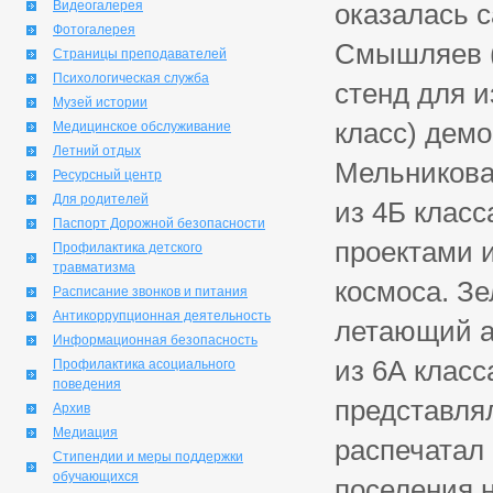
Видеогалерея
оказалась 
Фотогалерея
Смышляев (
Страницы преподавателей
Психологическая служба
стенд для и
Музей истории
класс) дем
Медицинское обслуживание
Летний отдых
Мельникова
Ресурсный центр
Для родителей
из 4Б класс
Паспорт Дорожной безопасности
проектами 
Профилактика детского
травматизма
космоса. Зе
Расписание звонков и питания
Антикоррупционная деятельность
летающий а
Информационная безопасность
из 6А класс
Профилактика асоциального
поведения
представля
Архив
Медиация
распечатал
Стипендии и меры поддержки
обучающихся
поселения 