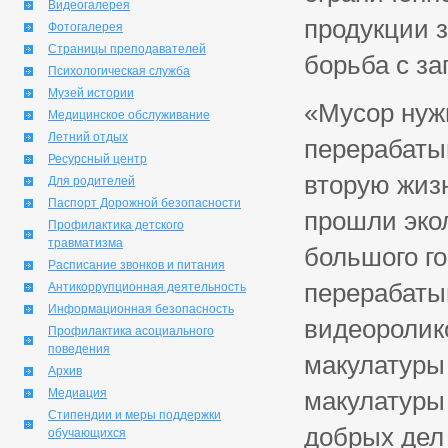
Видеогалерея
продукции 
Фотогалерея
Страницы преподавателей
борьба с з
Психологическая служба
Музей истории
«Мусор нуж
Медицинское обслуживание
Летний отдых
перерабаты
Ресурсный центр
вторую жизн
Для родителей
Паспорт Дорожной безопасности
прошли экол
Профилактика детского
травматизма
большого го
Расписание звонков и питания
перерабаты
Антикоррупционная деятельность
Информационная безопасность
видеоролик
Профилактика асоциального
поведения
макулатуры 
Архив
Медиация
макулатуры
Стипендии и меры поддержки
добрых дел
обучающихся