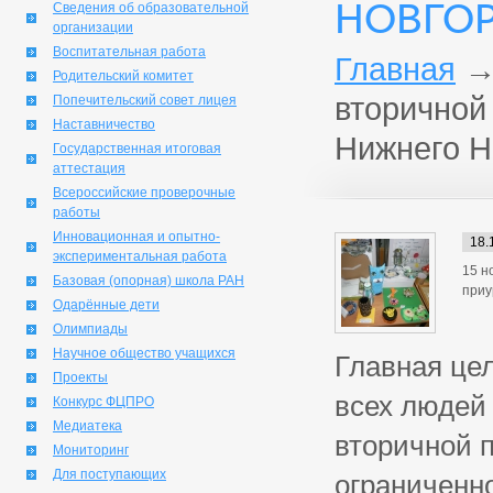
НОВГОР
Сведения об образовательной
организации
Воспитательная работа
Главная
Родительский комитет
вторичной 
Попечительский совет лицея
Наставничество
Нижнего Н
Государственная итоговая
аттестация
Всероссийские проверочные
работы
Инновационная и опытно-
18.
экспериментальная работа
15 н
Базовая (опорная) школа РАН
приу
Одарённые дети
Олимпиады
Научное общество учащихся
Главная це
Проекты
всех людей 
Конкурс ФЦПРО
Медиатека
вторичной 
Мониторинг
Для поступающих
ограниченно