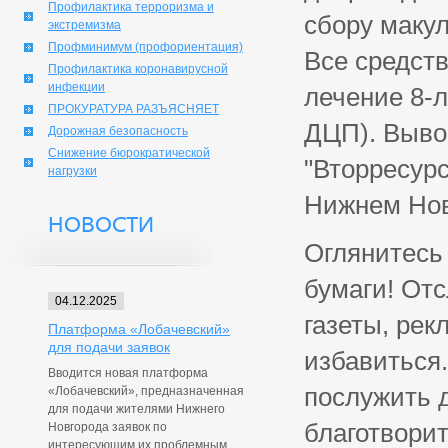
Профилактика терроризма и
сбору макул
экстремизма
Профминимум (профориентация)
Все средст
Профилактика коронавирусной
инфекции
лечение 8-
ПРОКУРАТУРА РАЗЪЯСНЯЕТ
ДЦП). Выво
Дорожная безопасность
Снижение бюрократической
"Вторресурс
нагрузки
Нижнем Нов
НОВОСТИ
Оглянитесь
бумаги! От
04.12.2025
газеты, рек
Платформа «Лобачевский»
для подачи заявок
избавиться.
Вводится новая платформа
послужить 
«Лобачевский», предназначенная
для подачи жителями Нижнего
благотвори
Новгорода заявок по
интересующим их проблемным