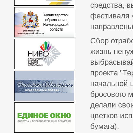
средства, в
фестиваля 
направлены
Сбор отрабо
жизнь нену
выбрасывай 
проекта "Те
начальной ш
бросового м
делали свои
цветков ис
бумага).