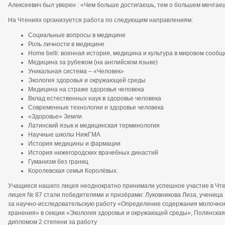
Алексеевич был уверен : «Чем больше достигаешь, тем о большем мечтае
На Чтениях организуется работа по следующим направлениям:
Социальные вопросы в медицине
Роль личности в медицине
Home belli: военная история, медицина и культура в мировом сообщ
Медицина за рубежом (на английском языке)
Уникальная система – «Человек»
Экология здоровья и окружающей среды
Медицина на страже здоровья человека
Вклад естественных наук в здоровье человека
Современные технологии и здоровье человека
«Здоровье» Земли
Латинский язык и медицинская терминология
Научные школы НижГМА
История медицины и фармации
История нижегородских врачебных династий
Гуманизм без границ
Королевская семья Королёвых.
Учащиеся нашего лицея неоднократно принимали успешное участие в Чтени
лицея № 87 стали победителями и призёрами: Луковникова Лиза, ученица 
за научно-исследовательскую работу «Определение содержания молочнок
хранения» в секции «Экология здоровья и окружающей среды», Полянская 
дипломом 2 степени за работу