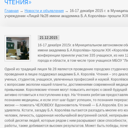
ЧТЕНИЯ»
Главная
→
Новости и объявления
→
16-17 декабря 2015 г. в Муници
учреждении «Лицей №28 имени академика Б.А.Королёва» прошли XIX
21.12.2015
16-17 декабря 2015г. в Муниципальном автономном 
имени академика Б.А.Королёва» прошли XIX «Королёвск
конференции приняли участие 335 учащихся, из них 1
города и области, в том числе трое учащихся МБОУ "Л
Одной из традиций лицея № 28 является проведение городских студенчес
проведения в лицее поддержал академик Б.А. Королёв. Чтения – это диало
ученых, студентов, учащихся, увлеченных профессией и наукой. Королёв
с вопросами экологии нашей планеты, достижениями современной медицин
привычками. Королевские чтения могут повысить интерес к своей будущей
активно готовиться к поступлению в вуз. На Чтениях ребятам предоставля
познанию медицины, и если этот шаг будет успешен, то познания перера
жизни — помогать ЧЕЛОВЕКУ. Вдохновитель Чтений — Б.А.Королёв. Его эн
удивляла. Кстати, загадку Б.А. Королёва пытаются разгадать многие его ко
человек, личность, одаренная необычайной внутренней силой, непрерывно 
собой десятки людей, которые рядом с ним раскрывают свои способности,
работы, также добиваются высоких результатов. Может быть победы, поче