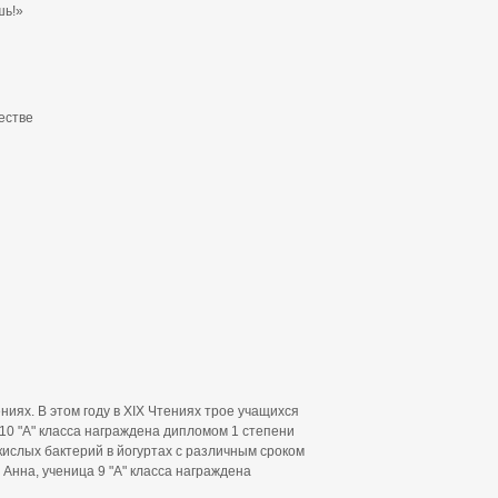
шь!»
естве
ях. В этом году в XIX Чтениях трое учащихся
10 "А" класса награждена дипломом 1 степени
ислых бактерий в йогуртах с различным сроком
Анна, ученица 9 "А" класса награждена