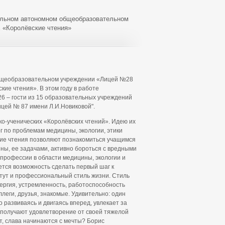
пальном автономном общеобразовательном
 «Королёвские чтения»
общеобразовательном учреждении «Лицей №28
ие чтения». В этом году в работе
26 – гости из 15 образовательных учреждений
ицей № 87 имени Л.И.Новиковой".
ко-ученических «Королёвских чтений». Идею их
г по проблемам медицины, экологии, этики
ские чтения позволяют познакомиться учащимся
ы, ее задачами, активно бороться с вредными
 профессии в области медицины, экологии и
ется возможность сделать первый шаг к
стут и профессиональный стиль жизни. Стиль
ергия, устремленность, работоспособность
ллеги, друзья, знакомые. Удивительно: один
развиваясь и двигаясь вперед, увлекает за
 получают удовлетворение от своей тяжелой
т, слава начинаются с мечты? Борис