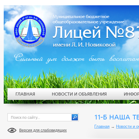
Сильный ум должен быть воспита
ГЛАВНАЯ
НОВОСТИ И ОБЪЯВЛЕНИЯ
ИНФОР
11-Б НАША 
Главная
→
Новости и 
Версия для слабовидящих