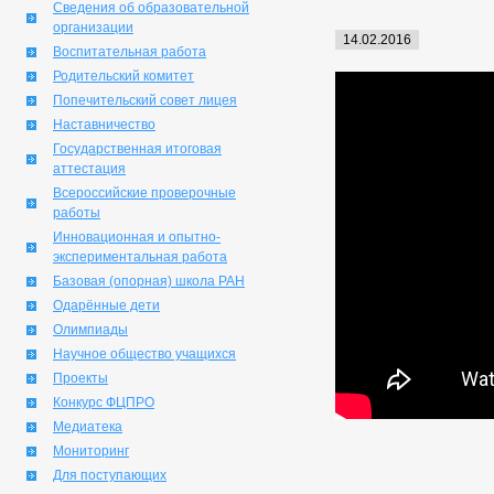
Сведения об образовательной
организации
14.02.2016
Воспитательная работа
Родительский комитет
Попечительский совет лицея
Наставничество
Государственная итоговая
аттестация
Всероссийские проверочные
работы
Инновационная и опытно-
экспериментальная работа
Базовая (опорная) школа РАН
Одарённые дети
Олимпиады
Научное общество учащихся
Проекты
Конкурс ФЦПРО
Медиатека
Мониторинг
Для поступающих