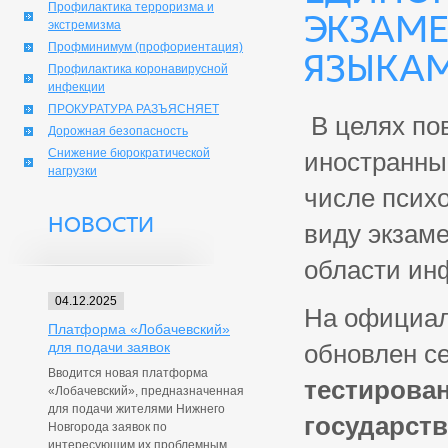
Профилактика терроризма и
экзаме
экстремизма
Профминимум (профориентация)
языка
Профилактика коронавирусной
инфекции
ПРОКУРАТУРА РАЗЪЯСНЯЕТ
В целях по
Дорожная безопасность
Снижение бюрократической
иностранны
нагрузки
числе психо
НОВОСТИ
виду экзам
области ин
04.12.2025
На официал
Платформа «Лобачевский»
для подачи заявок
обновлен с
Вводится новая платформа
тестирован
«Лобачевский», предназначенная
для подачи жителями Нижнего
государст
Новгорода заявок по
интересующим их проблемным