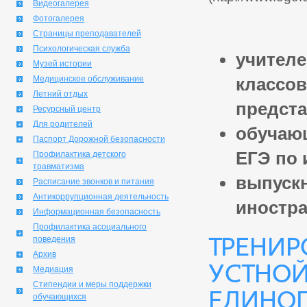
Видеогалерея
Фотогалерея
Страницы преподавателей
Психологическая служба
учителе
Музей истории
Медицинское обслуживание
классов
Летний отдых
предста
Ресурсный центр
Для родителей
обучающ
Паспорт Дорожной безопасности
ЕГЭ по 
Профилактика детского
травматизма
выпуск
Расписание звонков и питания
Антикоррупционная деятельность
иностра
Информационная безопасность
Профилактика асоциального
Тренир
поведения
Архив
устной
Медиация
Стипендии и меры поддержки
единог
обучающихся