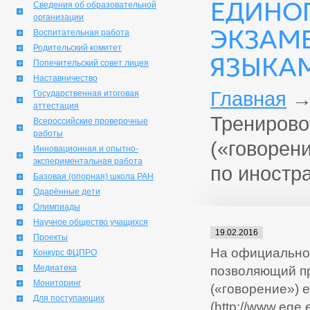
ЕДИНО
Сведения об образовательной
организации
ЭКЗАМ
Воспитательная работа
Родительский комитет
ЯЗЫКА
Попечительский совет лицея
Наставничество
Главная
Государственная итоговая
аттестация
Тренирово
Всероссийские проверочные
работы
(«говорен
Инновационная и опытно-
экспериментальная работа
по иностр
Базовая (опорная) школа РАН
Одарённые дети
Олимпиады
Научное общество учащихся
19.02.2016
Проекты
На официально
Конкурс ФЦПРО
Медиатека
позволяющий пр
Мониторинг
(«говорение») 
Для поступающих
(http://www.ege.e