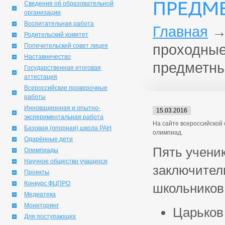
ПРЕДМ
Сведения об образовательной
организации
Воспитательная работа
Главная
Родительский комитет
проходные
Попечительский совет лицея
Наставничество
предметн
Государственная итоговая
аттестация
Всероссийские проверочные
работы
Инновационная и опытно-
15.03.2016
экспериментальная работа
На сайте всероссийской
Базовая (опорная) школа РАН
олимпиад.
Одарённые дети
Пять ученик
Олимпиады
Научное общество учащихся
заключител
Проекты
Конкурс ФЦПРО
школьников
Медиатека
Мониторинг
Царьков
Для поступающих