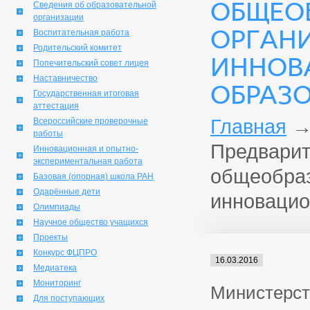
ОБЩЕО
Сведения об образовательной
организации
ОРГАН
Воспитательная работа
Родительский комитет
ИННОВ
Попечительский совет лицея
Наставничество
ОБРАЗ
Государственная итоговая
аттестация
Главная
Всероссийские проверочные
работы
Предварит
Инновационная и опытно-
экспериментальная работа
общеобраз
Базовая (опорная) школа РАН
Одарённые дети
инновацио
Олимпиады
Научное общество учащихся
Проекты
Конкурс ФЦПРО
16.03.2016
Медиатека
Мониторинг
Министерст
Для поступающих