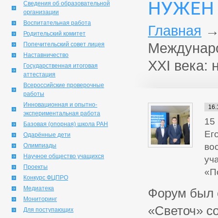
НУЖЕН 
Сведения об образовательной
организации
Воспитательная работа
Главная
Родительский комитет
Междунар
Попечительский совет лицея
Наставничество
XXI века: 
Государственная итоговая
аттестация
Всероссийские проверочные
работы
Инновационная и опытно-
16.
экспериментальная работа
15
Базовая (опорная) школа РАН
Ег
Одарённые дети
во
Олимпиады
Научное общество учащихся
уч
Проекты
«П
Конкурс ФЦПРО
Медиатека
Форум был 
Мониторинг
«Светоч» с
Для поступающих