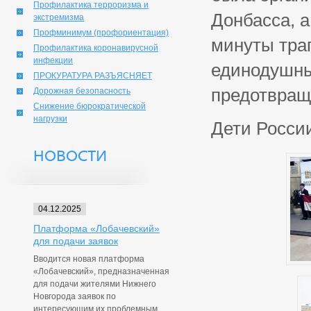
Профилактика терроризма и
Донбасса, 
экстремизма
Профминимум (профориентация)
минуты тра
Профилактика коронавирусной
инфекции
единодушны
ПРОКУРАТУРА РАЗЪЯСНЯЕТ
предотвращ
Дорожная безопасность
Снижение бюрократической
нагрузки
Дети Росси
НОВОСТИ
04.12.2025
Платформа «Лобачевский»
для подачи заявок
Вводится новая платформа
«Лобачевский», предназначенная
для подачи жителями Нижнего
Новгорода заявок по
интересующим их проблемным