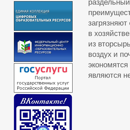
раздельный
преимуществ
загрязняют
в хозяйств
из вторсырь
воздух и по
экономятся
являются н