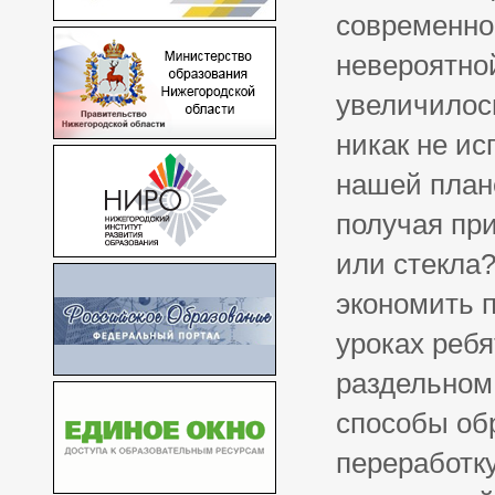
современно
невероятной
увеличилось
никак не и
нашей план
получая при
или стекла?
экономить 
уроках реб
раздельном
способы обр
переработку