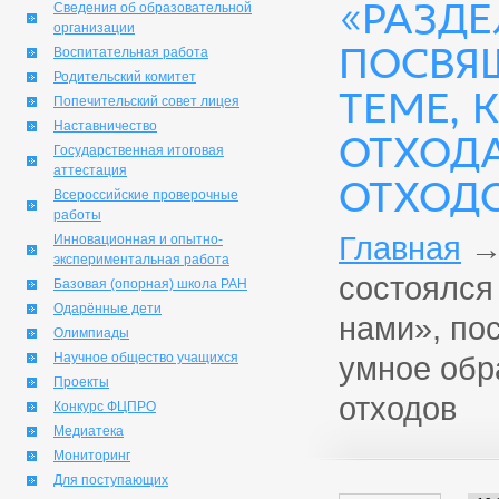
«РАЗДЕ
Сведения об образовательной
организации
ПОСВЯ
Воспитательная работа
Родительский комитет
ТЕМЕ, 
Попечительский совет лицея
Наставничество
ОТХОД
Государственная итоговая
аттестация
ОТХОД
Всероссийские проверочные
работы
Главная
Инновационная и опытно-
экспериментальная работа
состоялся
Базовая (опорная) школа РАН
Одарённые дети
нами», по
Олимпиады
Научное общество учащихся
умное обр
Проекты
отходов
Конкурс ФЦПРО
Медиатека
Мониторинг
Для поступающих