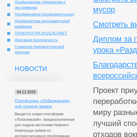
Профилактика терроризма и
мусор
экстремизма
Профминимум (профориентация)
Профилактика коронавирусной
Смотреть в
инфекции
ПРОКУРАТУРА РАЗЪЯСНЯЕТ
Диплом за п
Дорожная безопасность
Снижение бюрократической
урока «Раз
нагрузки
Благодарст
НОВОСТИ
всероссийск
Проект при
04.12.2025
переработки
Платформа «Лобачевский»
для подачи заявок
миру разные
Вводится новая платформа
«Лобачевский», предназначенная
лучший спо
для подачи жителями Нижнего
Новгорода заявок по
отходов вок
интересующим их проблемным