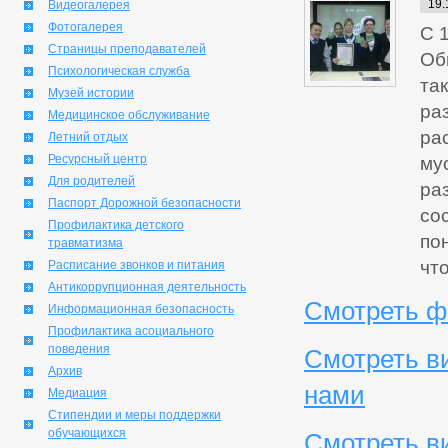
19.
Видеогалерея
Фотогалерея
С 
Страницы преподавателей
Об
Психологическая служба
та
Музей истории
ра
Медицинское обслуживание
ра
Летний отдых
Ресурсный центр
му
Для родителей
ра
Паспорт Дорожной безопасности
со
Профилактика детского
по
травматизма
чт
Расписание звонков и питания
Антикоррупционная деятельность
Смотреть ф
Информационная безопасность
Профилактика асоциального
поведения
Смотреть в
Архив
нами
Медиация
Стипендии и меры поддержки
обучающихся
Смотреть ви