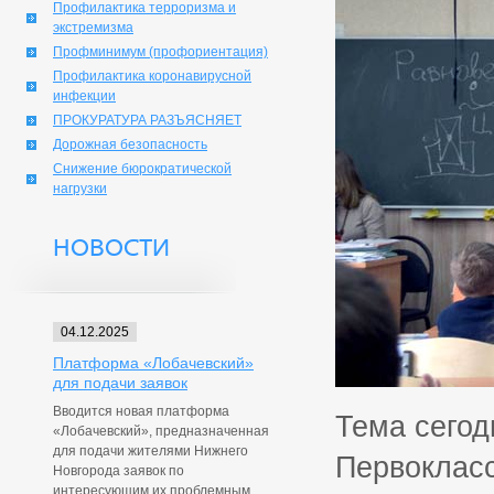
Профилактика терроризма и
экстремизма
Профминимум (профориентация)
Профилактика коронавирусной
инфекции
ПРОКУРАТУРА РАЗЪЯСНЯЕТ
Дорожная безопасность
Снижение бюрократической
нагрузки
НОВОСТИ
04.12.2025
Платформа «Лобачевский»
для подачи заявок
Вводится новая платформа
Тема сегод
«Лобачевский», предназначенная
для подачи жителями Нижнего
Первокласс
Новгорода заявок по
интересующим их проблемным