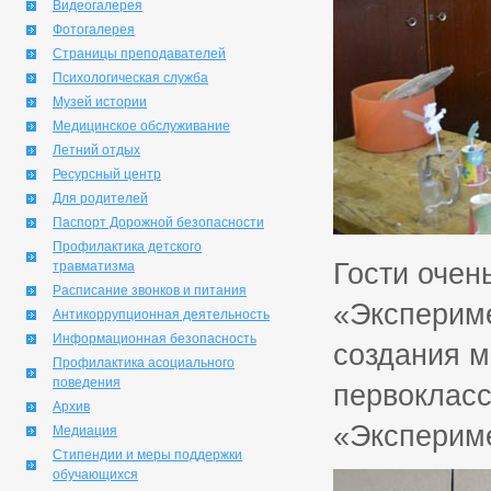
Видеогалерея
Фотогалерея
Страницы преподавателей
Психологическая служба
Музей истории
Медицинское обслуживание
Летний отдых
Ресурсный центр
Для родителей
Паспорт Дорожной безопасности
Профилактика детского
Гости очен
травматизма
Расписание звонков и питания
«Эксперим
Антикоррупционная деятельность
Информационная безопасность
создания м
Профилактика асоциального
поведения
первокласс
Архив
«Эксперим
Медиация
Стипендии и меры поддержки
обучающихся