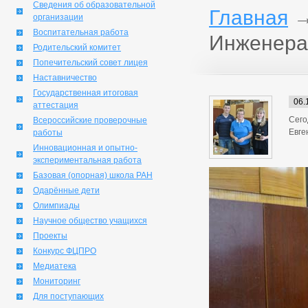
Сведения об образовательной
Главная
организации
Воспитательная работа
Инженера
Родительский комитет
Попечительский совет лицея
Наставничество
Государственная итоговая
06.
аттестация
Сего
Всероссийские проверочные
Евге
работы
Инновационная и опытно-
экспериментальная работа
Базовая (опорная) школа РАН
Одарённые дети
Олимпиады
Научное общество учащихся
Проекты
Конкурс ФЦПРО
Медиатека
Мониторинг
Для поступающих