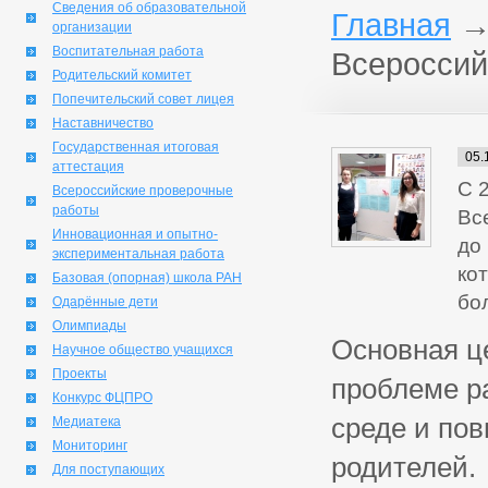
Сведения об образовательной
Главная
организации
Воспитательная работа
Всероссий
Родительский комитет
Попечительский совет лицея
Наставничество
Государственная итоговая
05.
аттестация
С 
Всероссийские проверочные
работы
Вс
Инновационная и опытно-
до
экспериментальная работа
ко
Базовая (опорная) школа РАН
бо
Одарённые дети
Олимпиады
Основная ц
Научное общество учащихся
Проекты
проблеме р
Конкурс ФЦПРО
среде и по
Медиатека
Мониторинг
родителей.
Для поступающих