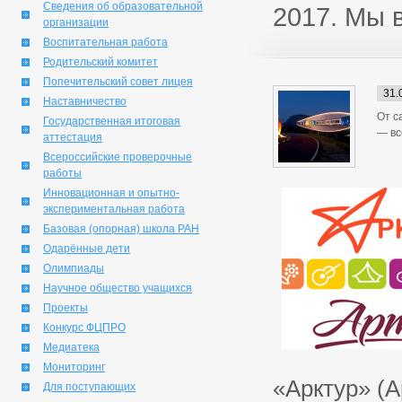
Сведения об образовательной
2017. Мы 
организации
Воспитательная работа
Родительский комитет
Попечительский совет лицея
31.
Наставничество
От с
Государственная итоговая
— вс
аттестация
Всероссийские проверочные
работы
Инновационная и опытно-
экспериментальная работа
Базовая (опорная) школа РАН
Одарённые дети
Олимпиады
Научное общество учащихся
Проекты
Конкурс ФЦПРО
Медиатека
Мониторинг
«Арктур» (А
Для поступающих