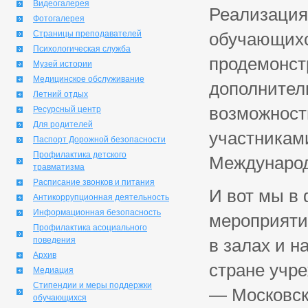
Видеогалерея
Реализация
Фотогалерея
Страницы преподавателей
обучающихс
Психологическая служба
продемонст
Музей истории
Медицинское обслуживание
дополнитель
Летний отдых
возможност
Ресурсный центр
Для родителей
участникам
Паспорт Дорожной безопасности
Профилактика детского
Международн
травматизма
Расписание звонков и питания
И вот мы в
Антикоррупционная деятельность
Информационная безопасность
мероприятия
Профилактика асоциального
поведения
в залах и н
Архив
стране учр
Медиация
Стипендии и меры поддержки
— Московск
обучающихся