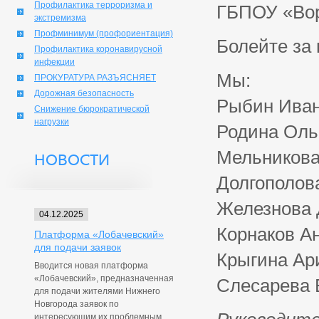
Профилактика терроризма и
ГБПОУ «Вор
экстремизма
Профминимум (профориентация)
Болейте за н
Профилактика коронавирусной
инфекции
Мы:
ПРОКУРАТУРА РАЗЪЯСНЯЕТ
Дорожная безопасность
Рыбин Иван
Снижение бюрократической
нагрузки
Родина Оль
Мельников
НОВОСТИ
Долгополов
Железнова 
04.12.2025
Корнаков А
Платформа «Лобачевский»
для подачи заявок
Крыгина Ар
Вводится новая платформа
«Лобачевский», предназначенная
Слесарева 
для подачи жителями Нижнего
Новгорода заявок по
интересующим их проблемным