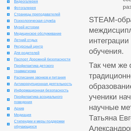
Видеогалерея
ра
Фотогалерея
Страницы преподавателей
STEAM-обра
Психологическая служба
Музей истории
междисципли
Медицинское обслуживание
интеграции
Летний отдых
Ресурсный центр
обучения.
Для родителей
Паспорт Дорожной безопасности
Так чем же 
Профилактика детского
травматизма
традиционн
Расписание звонков и питания
Антикоррупционная деятельность
образовани
Информационная безопасность
ученики на
Профилактика асоциального
поведения
научные ме
Архив
Медиация
Татьяна Ев
Стипендии и меры поддержки
Александро
обучающихся