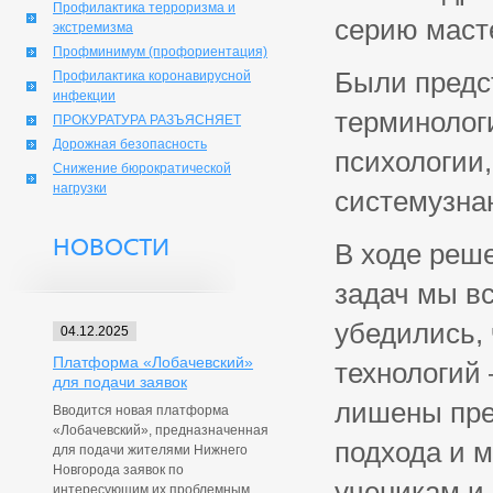
Профилактика терроризма и
серию масте
экстремизма
Профминимум (профориентация)
Были предс
Профилактика коронавирусной
инфекции
терминологи
ПРОКУРАТУРА РАЗЪЯСНЯЕТ
Дорожная безопасность
психологии,
Снижение бюрократической
нагрузки
системузна
НОВОСТИ
В ходе реш
задач мы вс
убедились, 
04.12.2025
Платформа «Лобачевский»
технологий
для подачи заявок
лишены пре
Вводится новая платформа
«Лобачевский», предназначенная
подхода и м
для подачи жителями Нижнего
Новгорода заявок по
ученикам и 
интересующим их проблемным