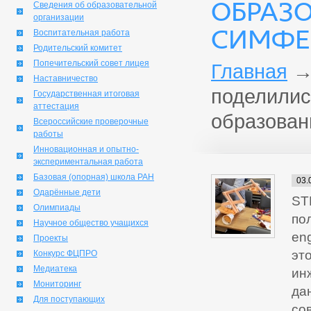
ОБРАЗ
Сведения об образовательной
организации
СИМФЕ
Воспитательная работа
Родительский комитет
Попечительский совет лицея
Главная
Наставничество
поделилис
Государственная итоговая
аттестация
образован
Всероссийские проверочные
работы
Инновационная и опытно-
экспериментальная работа
Базовая (опорная) школа РАН
03.
Одарённые дети
ST
Олимпиады
пол
Научное общество учащихся
eng
Проекты
это
Конкурс ФЦПРО
Медиатека
ин
Мониторинг
да
Для поступающих
со