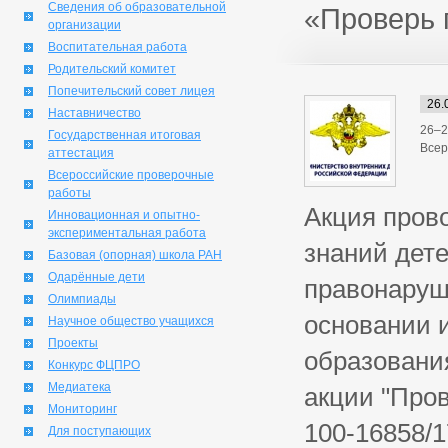
Сведения об образовательной
«Проверь 
организации
Воспитательная работа
Родительский комитет
Попечительский совет лицея
26.
Наставничество
26–2
Государственная итоговая
Всер
аттестация
Всероссийские проверочные
работы
Акция пров
Инновационная и опытно-
экспериментальная работа
знаний дете
Базовая (опорная) школа РАН
Одарённые дети
правонаруш
Олимпиады
основании 
Научное общество учащихся
Проекты
образовани
Конкурс ФЦПРО
Медиатека
акции "Про
Мониторинг
100-16858/1
Для поступающих