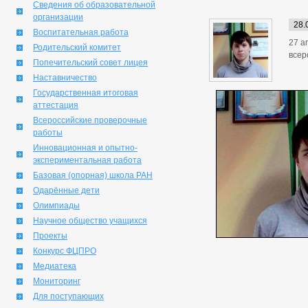
Сведения об образовательной
организации
28.
Воспитательная работа
27 а
Родительский комитет
всер
Попечительский совет лицея
Наставничество
Государственная итоговая
аттестация
Всероссийские проверочные
работы
Инновационная и опытно-
экспериментальная работа
Базовая (опорная) школа РАН
Одарённые дети
Олимпиады
Научное общество учащихся
Проекты
Конкурс ФЦПРО
Медиатека
Мониторинг
Для поступающих