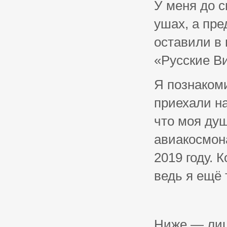
У меня до с
ушах, а пре
оставили в 
«Русские В
Я познакоми
приехали на
что моя ду
авиакосмон
2019 году. 
ведь я ещё 
Ниже — лиш