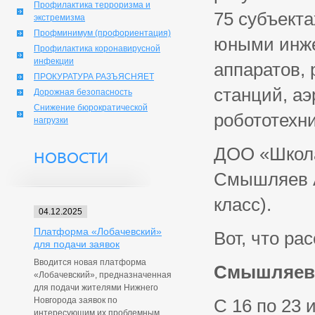
Профилактика терроризма и
75 субъекта
экстремизма
Профминимум (профориентация)
юными инже
Профилактика коронавирусной
инфекции
аппаратов, 
ПРОКУРАТУРА РАЗЪЯСНЯЕТ
станций, а
Дорожная безопасность
Снижение бюрократической
робототехни
нагрузки
ДОО «Школа
НОВОСТИ
Смышляев А
класс).
04.12.2025
Платформа «Лобачевский»
Вот, что р
для подачи заявок
Вводится новая платформа
Смышляев
«Лобачевский», предназначенная
для подачи жителями Нижнего
Новгорода заявок по
С 16 по 23
интересующим их проблемным