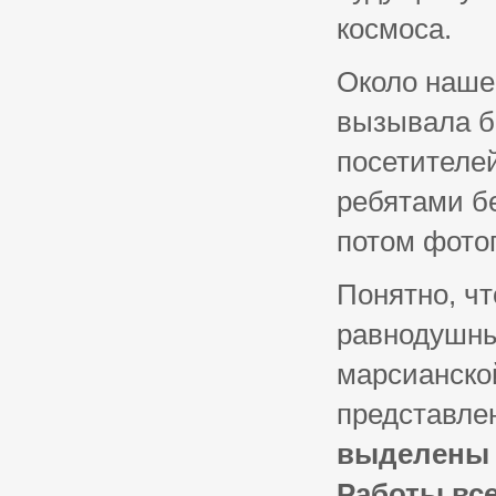
космоса.
Около наше
вызывала б
посетителей
ребятами б
потом фото
Понятно, чт
равнодушны
марсианско
представлен
выделены 
Работы все