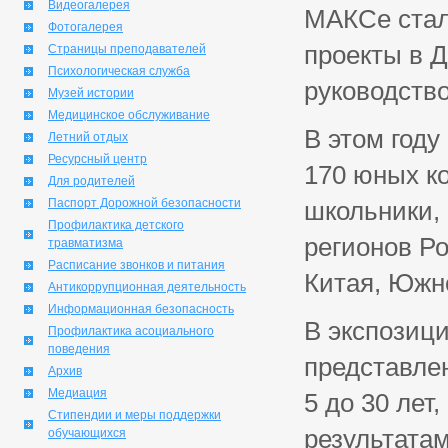
Видеогалерея
МАКСе стал
Фотогалерея
проекты в 
Страницы преподавателей
Психологическая служба
руководств
Музей истории
Медицинское обслуживание
В этом году
Летний отдых
Ресурсный центр
170 юных ко
Для родителей
Паспорт Дорожной безопасности
школьники,
Профилактика детского
регионов Ро
травматизма
Расписание звонков и питания
Китая, Южно
Антикоррупционная деятельность
Информационная безопасность
В экспозиц
Профилактика асоциального
поведения
представлен
Архив
Медиация
5 до 30 ле
Стипендии и меры поддержки
результатам
обучающихся