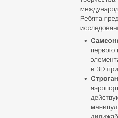
международ
Ребята пре
исследован
Самсон
первого
элемент
и 3D пр
Строга
аэропор
действу
манипул
дирижаб