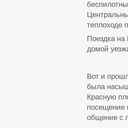
беспилотны
Центральны
теплоходе п
Поездка на
домой уезжа
Вот и прош
была насыщ
Красную пл
посещение 
общение с 