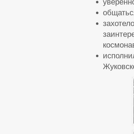
уверенн
общатьс
захотело
заинтер
космона
исполни
Жуковск