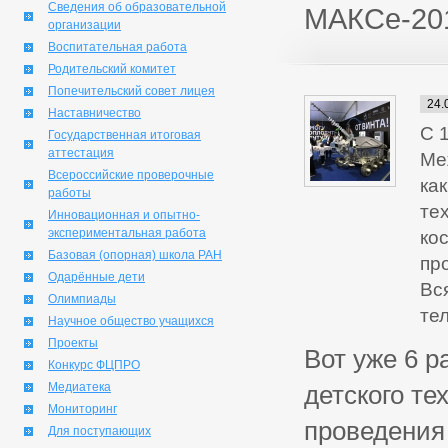
Сведения об образовательной
МАКСе-20
организации
Воспитательная работа
Родительский комитет
Попечительский совет лицея
24.
Наставничество
С 
Государственная итоговая
аттестация
Ме
Всероссийские проверочные
ка
работы
те
Инновационная и опытно-
экспериментальная работа
ко
Базовая (опорная) школа РАН
пр
Одарённые дети
Вс
Олимпиады
те
Научное общество учащихся
Проекты
Вот уже 6 
Конкурс ФЦПРО
Медиатека
детского те
Мониторинг
проведения
Для поступающих