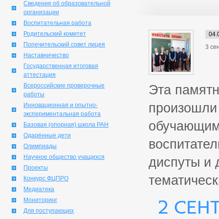
Сведения об образовательной
организации
Воспитательная работа
Родительский комитет
04.
Попечительский совет лицея
3 се
Наставничество
Государственная итоговая
аттестация
Всероссийские проверочные
Эта памятн
работы
произошли 
Инновационная и опытно-
экспериментальная работа
обучающим
Базовая (опорная) школа РАН
Одарённые дети
воспитател
Олимпиады
Научное общество учащихся
диспуты и 
Проекты
тематическ
Конкурс ФЦПРО
Медиатека
Мониторинг
2 сен
Для поступающих