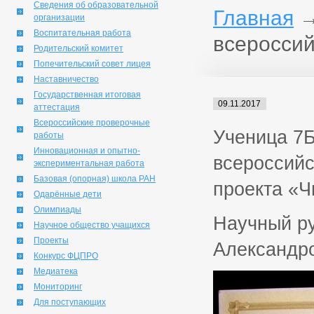
Сведения об образовательной
Главная
организации
Воспитательная работа
всероссий
Родительский комитет
Попечительский совет лицея
Наставничество
Государственная итоговая
09.11.2017
аттестация
Всероссийские проверочные
Ученица 7Б
работы
Инновационная и опытно-
всероссийс
экспериментальная работа
Базовая (опорная) школа РАН
проекта «Ч
Одарённые дети
Олимпиады
Научный р
Научное общество учащихся
Проекты
Александр
Конкурс ФЦПРО
Медиатека
Мониторинг
Для поступающих