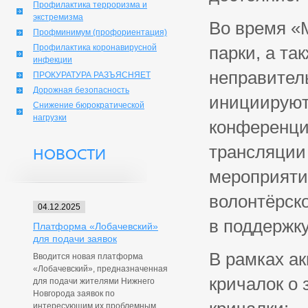
Профилактика терроризма и
экстремизма
Во время «
Профминимум (профориентация)
Профилактика коронавирусной
парки, а та
инфекции
неправител
ПРОКУРАТУРА РАЗЪЯСНЯЕТ
Дорожная безопасность
инициируют 
Снижение бюрократической
нагрузки
конференции
трансляции 
НОВОСТИ
мероприяти
волонтёрск
04.12.2025
в поддержк
Платформа «Лобачевский»
для подачи заявок
В рамках ак
Вводится новая платформа
«Лобачевский», предназначенная
кричалок о 
для подачи жителями Нижнего
Новгорода заявок по
интересующим их проблемным