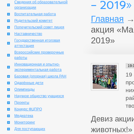
– 2019»
Сведения об образовательной
организации
Воспитательная работа
Главная
Родительский комитет
акция «Ма
Попечительский совет лицея
Наставничество
2019»
Государственная итоговая
аттестация
Всероссийские проверочные
работы
Инновационная и опытно-
19.
экспериментальная работа
19
Базовая (опорная) школа РАН
пр
Одарённые дети
ни
Олимпиады
Научное общество учащихся
ра
Проекты
тв
Конкурс ФЦПРО
Медиатека
Девиз акци
Мониторинг
животных!»
Для поступающих