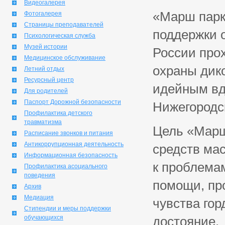
Видеогалерея
«Марш парк
Фотогалерея
Страницы преподавателей
поддержки 
Психологическая служба
Музей истории
России прох
Медицинское обслуживание
охраны дик
Летний отдых
Ресурсный центр
идейным вд
Для родителей
Паспорт Дорожной безопасности
Нижегородс
Профилактика детского
травматизма
Цель «Марш
Расписание звонков и питания
Антикоррупционная деятельность
средств ма
Информационная безопасность
к проблема
Профилактика асоциального
поведения
помощи, пр
Архив
Медиация
чувства гор
Стипендии и меры поддержки
обучающихся
достояние.