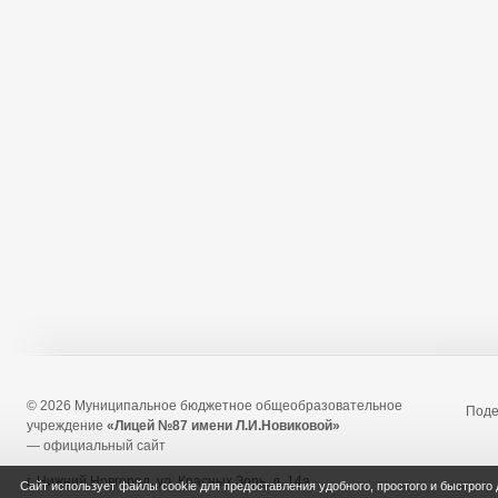
© 2026 Муниципальное бюджетное общеобразовательное
Под
учреждение
«Лицей №87 имени Л.И.Новиковой»
— официальный сайт
г. Нижний Новгород, ул. Красных Зорь, д. 14а
Сайт использует файлы cookie для предоставления удобного, простого и быстрого