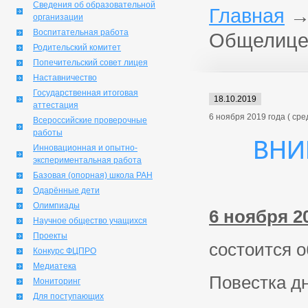
Сведения об образовательной
Главная
организации
Воспитательная работа
Общелицей
Родительский комитет
Попечительский совет лицея
Наставничество
Государственная итоговая
18.10.2019
аттестация
6 ноября 2019 года ( ср
Всероссийские проверочные
работы
Вни
Инновационная и опытно-
экспериментальная работа
Базовая (опорная) школа РАН
Одарённые дети
Олимпиады
6 ноября 20
Научное общество учащихся
Проекты
состоится 
Конкурс ФЦПРО
Медиатека
Повестка дн
Мониторинг
Для поступающих