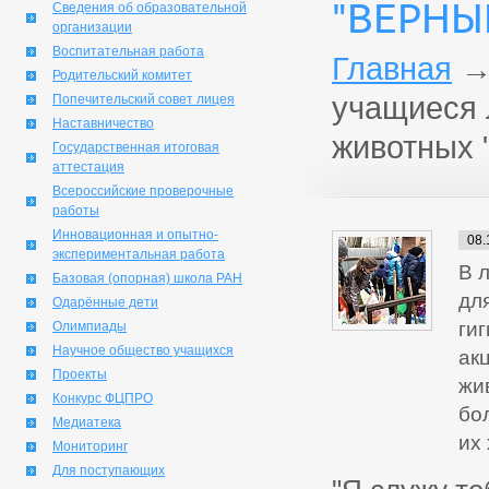
"ВЕРНЫ
Сведения об образовательной
организации
Воспитательная работа
Главная
Родительский комитет
учащиеся 
Попечительский совет лицея
Наставничество
животных 
Государственная итоговая
аттестация
Всероссийские проверочные
работы
Инновационная и опытно-
08.
экспериментальная работа
В 
Базовая (опорная) школа РАН
дл
Одарённые дети
ги
Олимпиады
Научное общество учащихся
ак
Проекты
жи
Конкурс ФЦПРО
бо
Медиатека
их 
Мониторинг
Для поступающих