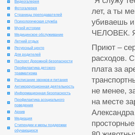
"Я служу те
Видеогалерея
Фотогалерея
лет, а ты 
Страницы преподавателей
убиваешь и 
Психологическая служба
Музей истории
ЧЕЛОВЕК. Я 
Медицинское обслуживание
Летний отдых
Приют – се
Ресурсный центр
Для родителей
расходов. С
Паспорт Дорожной безопасности
плата за ар
Профилактика детского
травматизма
транспортны
Расписание звонков и питания
Антикоррупционная деятельность
не менее, з
Информационная безопасность
на месте з
Профилактика асоциального
поведения
Александра
Архив
Медиация
просторные 
Стипендии и меры поддержки
обучающихся
80 животных