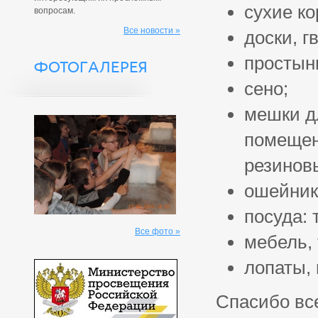
сухие ко
вопросам.
Все новости »
доски, г
простыни
ФОТОГАЛЕРЕЯ
сено;
мешки д
помещен
резинов
ошейники
посуда: 
Все фото »
мебель, 
лопаты, 
Спасибо вс