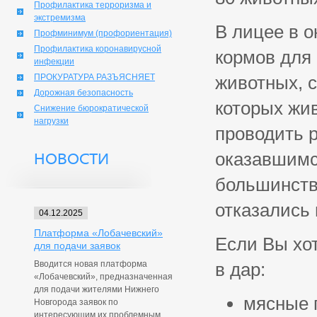
Профилактика терроризма и
экстремизма
В лицее в о
Профминимум (профориентация)
Профилактика коронавирусной
кормов для 
инфекции
ПРОКУРАТУРА РАЗЪЯСНЯЕТ
животных, с
Дорожная безопасность
которых жи
Снижение бюрократической
нагрузки
проводить р
оказавшимс
НОВОСТИ
большинств
отказались 
04.12.2025
Платформа «Лобачевский»
Если Вы хот
для подачи заявок
Вводится новая платформа
в дар:
«Лобачевский», предназначенная
для подачи жителями Нижнего
мясные п
Новгорода заявок по
интересующим их проблемным