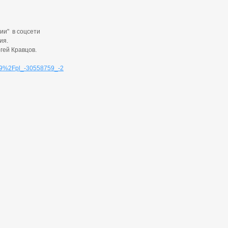
ии"
в соцсети
ия.
гей Кравцов.
59%2Fpl_-30558759_-2