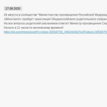
27.08.2020
28 августа в сообществе "Министерство просвещения Российской Федерац
«ВКонтакте»
пройдет
трансляция Общероссийского родительского собран
На все вопросы родителей школьников ответит Министр просвещения Сер
Начало в 11 часов по московскому времени!
https://vk.com/minprosvet?z=video-30558759_456240462%2Fvideos-305587