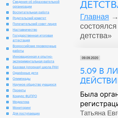
ДЕТСТВ
Сведения об образовательной
организации
Воспитательная работа
Главная
Родительский комитет
состоялся
Попечительский совет лицея
Наставничество
детства»
Государственная итоговая
аттестация
Всероссийские проверочные
работы
Инновационная и опытно-
09.09.2020
экспериментальная работа
Базовая (опорная) школа РАН
5.09 в 
Одарённые дети
действи
Олимпиады
Научное общество учащихся
Проекты
Была орга
Конкурс ФЦПРО
регистраци
Медиатека
Мониторинг
Татьяна Евг
Для поступающих