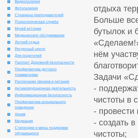
Видеогалерея
отдыха тер
Фотогалерея
Страницы преподавателей
Больше все
Психологическая служба
Музей истории
бутылок и 
Медицинское обслуживание
«Сделаем!
Летний отдых
Ресурсный центр
нём участв
Для родителей
Паспорт Дорожной безопасности
благотвори
Профилактика детского
Задачи «Сд
травматизма
Расписание звонков и питания
- поддержа
Антикоррупционная деятельность
Информационная безопасность
чистоты в 
Профилактика асоциального
поведения
- провести
Архив
- создать 
Медиация
Стипендии и меры поддержки
чистоты;
обучающихся