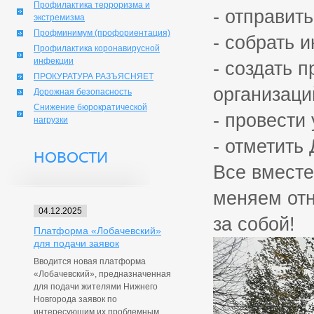
Профилактика терроризма и
- отправит
экстремизма
Профминимум (профориентация)
- собрать 
Профилактика коронавирусной
инфекции
- создать 
ПРОКУРАТУРА РАЗЪЯСНЯЕТ
организаци
Дорожная безопасность
Снижение бюрократической
- провести 
нагрузки
- отметить 
НОВОСТИ
Все вместе
меняем отн
04.12.2025
за собой!
Платформа «Лобачевский»
для подачи заявок
Вводится новая платформа
«Лобачевский», предназначенная
для подачи жителями Нижнего
Новгорода заявок по
интересующим их проблемным