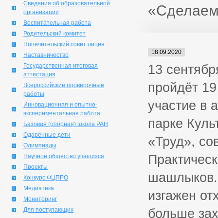
Сведения об образовательной
«Сделаем
организации
Воспитательная работа
Родительский комитет
Попечительский совет лицея
18.09.2020
Наставничество
13 сентябр
Государственная итоговая
аттестация
пройдёт 19
Всероссийские проверочные
работы
участие в 
Инновационная и опытно-
экспериментальная работа
парке Куль
Базовая (опорная) школа РАН
Одарённые дети
«Труд», со
Олимпиады
Практическ
Научное общество учащихся
Проекты
шашлыков. 
Конкурс ФЦПРО
Медиатека
изгажен от
Мониторинг
больше зах
Для поступающих