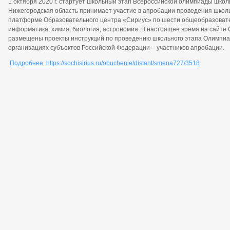
1 октября 2020 г. стартует школьный этап Всероссийской олимпиады школь
Нижегородская область принимает участие в апробации проведения школ
платформе Образовательного центра «Сириус» по шести общеобразовате
информатика, химия, биология, астрономия. В настоящее время на сайте
размещены проекты инструкций по проведению школьного этапа Олимпиа
организациях субъектов Российской Федерации – участников апробации.
Подробнее: https://sochisirius.ru/obuchenie/distant/smena727/3518