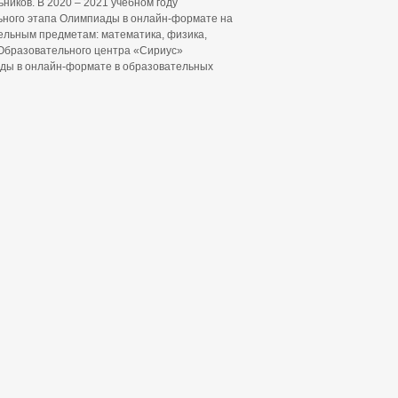
ников. В 2020 – 2021 учебном году
ьного этапа Олимпиады в онлайн-формате на
льным предметам: математика, физика,
 Образовательного центра «Сириус»
ды в онлайн-формате в образовательных