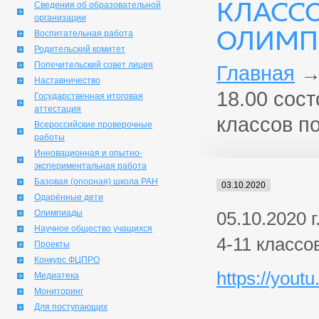
КЛАССО
Сведения об образовательной
организации
ОЛИМП
Воспитательная работа
Родительский комитет
Попечительский совет лицея
Главная
Наставничество
18.00 сос
Государственная итоговая
аттестация
классов п
Всероссийские проверочные
работы
Инновационная и опытно-
экспериментальная работа
Базовая (опорная) школа РАН
03.10.2020
Одарённые дети
Олимпиады
05.10.2020 
Научное общество учащихся
4-11 классо
Проекты
Конкурс ФЦПРО
https://you
Медиатека
Мониторинг
Для поступающих