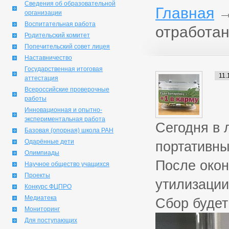
Сведения об образовательной
Главная
организации
Воспитательная работа
отработан
Родительский комитет
Попечительский совет лицея
Наставничество
Государственная итоговая
11.
аттестация
Всероссийские проверочные
работы
Инновационная и опытно-
экспериментальная работа
Сегодня в 
Базовая (опорная) школа РАН
Одарённые дети
портативны
Олимпиады
После окон
Научное общество учащихся
Проекты
утилизации
Конкурс ФЦПРО
Медиатека
Сбор будет
Мониторинг
Для поступающих