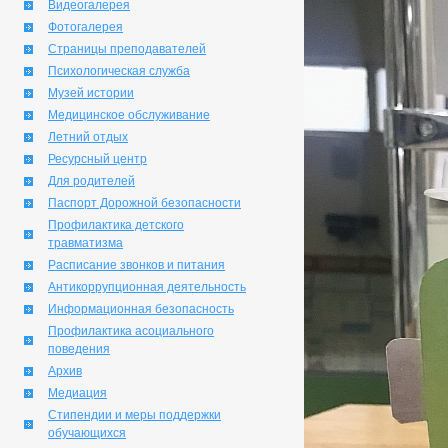
Видеогалерея
Фотогалерея
Страницы преподавателей
Психологическая служба
Музей истории
Медицинское обслуживание
Летний отдых
Ресурсный центр
Для родителей
Паспорт Дорожной безопасности
Профилактика детского
травматизма
Расписание звонков и питания
Антикоррупционная деятельность
Информационная безопасность
Профилактика асоциального
поведения
Архив
Медиация
Стипендии и меры поддержки
обучающихся