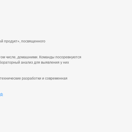
ый продукт», посвященного
в том числе, домашними. Команды посоревнуются
бораторный анализ для выявления у них
-технические разработки и современная
рф