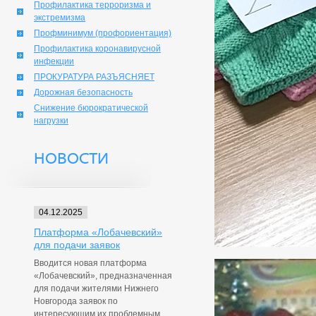
Профилактика терроризма и
экстремизма
Профминимум (профориентация)
Профилактика коронавирусной
инфекции
ПРОКУРАТУРА РАЗЪЯСНЯЕТ
Дорожная безопасность
Снижение бюрократической
нагрузки
НОВОСТИ
04.12.2025
Платформа «Лобачевский»
для подачи заявок
Вводится новая платформа
«Лобачевский», предназначенная
для подачи жителями Нижнего
Новгорода заявок по
интересующим их проблемным