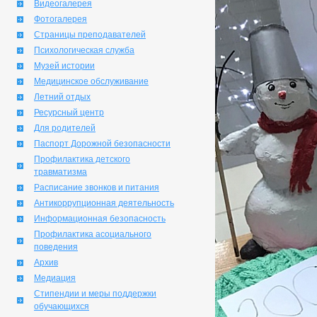
Видеогалерея
Фотогалерея
Страницы преподавателей
Психологическая служба
Музей истории
Медицинское обслуживание
Летний отдых
Ресурсный центр
Для родителей
Паспорт Дорожной безопасности
Профилактика детского
травматизма
Расписание звонков и питания
Антикоррупционная деятельность
Информационная безопасность
Профилактика асоциального
поведения
Архив
Медиация
Стипендии и меры поддержки
обучающихся