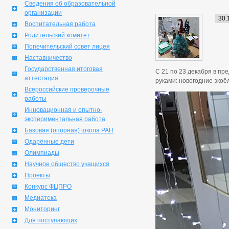
Сведения об образовательной
организации
30.
Воспитательная работа
Родительский комитет
Попечительский совет лицея
Наставничество
Государственная итоговая
С 21 по 23 декабря в пр
аттестация
руками: новогодние экоёл
Всероссийские проверочные
работы
Инновационная и опытно-
экспериментальная работа
Базовая (опорная) школа РАН
Одарённые дети
Олимпиады
Научное общество учащихся
Проекты
Конкурс ФЦПРО
Медиатека
Мониторинг
Для поступающих