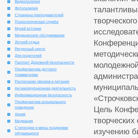
Видеогалерея
талантливы
Фотогалерея
Страницы преподавателей
творческого
Психологическая служба
Музей истории
исследоват
Медицинское обслуживание
Конференци
Летний отдых
Ресурсный центр
методическ
Для родителей
Паспорт Дорожной безопасности
молодежной 
Профилактика детского
администра
травматизма
Расписание звонков и питания
муниципаль
Антикоррупционная деятельность
Информационная безопасность
«Строчковс
Профилактика асоциального
Цель Конфе
поведения
Архив
творческих 
Медиация
Стипендии и меры поддержки
изучению би
обучающихся