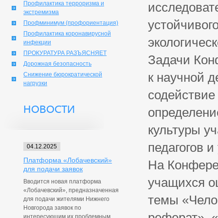
Профилактика терроризма и
исследоват
экстремизма
устойчивог
Профминимум (профориентация)
Профилактика коронавирусной
экологическ
инфекции
ПРОКУРАТУРА РАЗЪЯСНЯЕТ
Задачи Кон
Дорожная безопасность
к научной д
Снижение бюрократической
нагрузки
содействие
НОВОСТИ
определени
культуры у
педагогов и
04.12.2025
Платформа «Лобачевский»
На Конфере
для подачи заявок
учащихся о
Вводится новая платформа
«Лобачевский», предназначенная
темы «Чело
для подачи жителями Нижнего
Новгорода заявок по
реферат», 
интересующим их проблемным