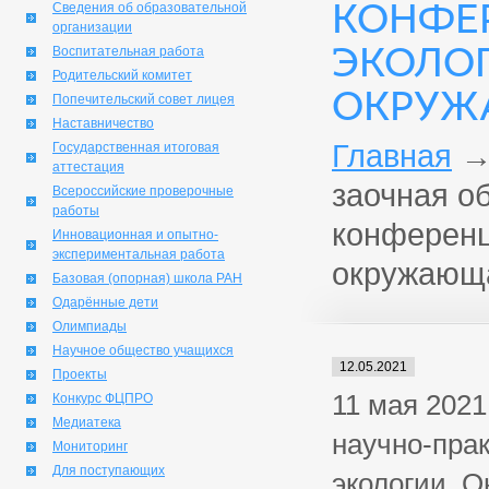
КОНФЕ
Сведения об образовательной
организации
ЭКОЛОГ
Воспитательная работа
Родительский комитет
ОКРУЖ
Попечительский совет лицея
Наставничество
Главная
Государственная итоговая
аттестация
заочная о
Всероссийские проверочные
работы
конференц
Инновационная и опытно-
экспериментальная работа
окружающ
Базовая (опорная) школа РАН
Одарённые дети
Олимпиады
Научное общество учащихся
12.05.2021
Проекты
11 мая 2021
Конкурс ФЦПРО
Медиатека
научно-пра
Мониторинг
Для поступающих
экологии. О