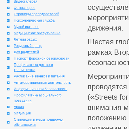
Видеогалерея
осуществле
Фотогалерея
Страницы преподавателей
мероприяти
Психологическая служба
движения.
Музей истории
Медицинское обслуживание
Летний отдых
Шестая гло
Ресурсный центр
рамках Вто
Для родителей
Паспорт Дорожной безопасности
безопасност
Профилактика детского
травматизма
Мероприяти
Расписание звонков и питания
Антикоррупционная деятельность
проводятся
Информационная безопасность
(«Streets fo
Профилактика асоциального
поведения
внимания м
Архив
Медиация
положению 
Стипендии и меры поддержки
обучающихся
движения и