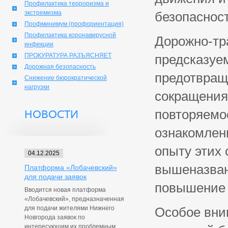
Профилактика терроризма и
экстремизма
безопасност
Профминимум (профориентация)
Профилактика коронавирусной
Дорожно-тр
инфекции
ПРОКУРАТУРА РАЗЪЯСНЯЕТ
предсказуе
Дорожная безопасность
предотвращ
Снижение бюрократической
нагрузки
сокращения
повторяемо
НОВОСТИ
ознакомлен
опыту этих 
04.12.2025
вышеназван
Платформа «Лобачевский»
для подачи заявок
повышение 
Вводится новая платформа
«Лобачевский», предназначенная
для подачи жителями Нижнего
Особое вни
Новгорода заявок по
интересующим их проблемным