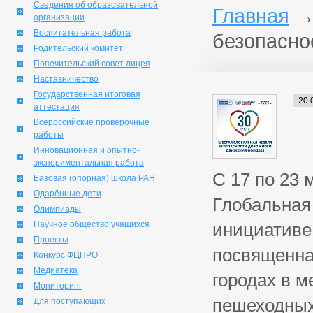
Сведения об образовательной
Главная
организации
Воспитательная работа
безопасно
Родительский комитет
Попечительский совет лицея
Наставничество
Государственная итоговая
20.
аттестация
Всероссийские проверочные
работы
Инновационная и опытно-
экспериментальная работа
С 17 по 23 
Базовая (опорная) школа РАН
Одарённые дети
Глобальная
Олимпиады
Научное общество учащихся
инициативе
Проекты
посвященна
Конкурс ФЦПРО
Медиатека
городах в м
Мониторинг
пешеходных
Для поступающих