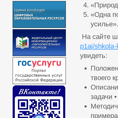
«Природа
«Одна п
усилье»
На сайте ш
p1ai/shkola-
увидеть:
Положен
твоего к
Описание
задачи •
Методич
примера