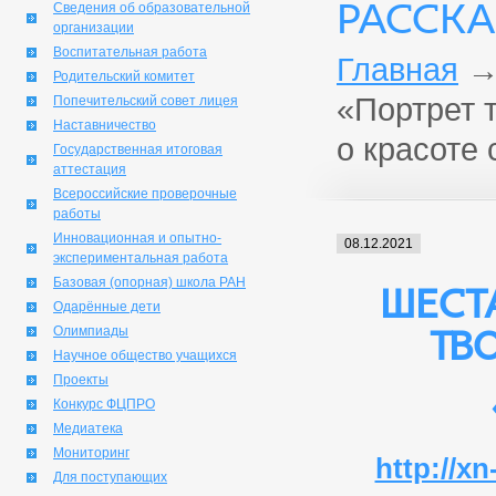
РАССКА
Сведения об образовательной
организации
Воспитательная работа
Главная
Родительский комитет
«Портрет т
Попечительский совет лицея
Наставничество
о красоте 
Государственная итоговая
аттестация
Всероссийские проверочные
работы
Инновационная и опытно-
08.12.2021
экспериментальная работа
Базовая (опорная) школа РАН
Шест
Одарённые дети
тв
Олимпиады
Научное общество учащихся
Проекты
Конкурс ФЦПРО
Медиатека
Мониторинг
http://x
Для поступающих