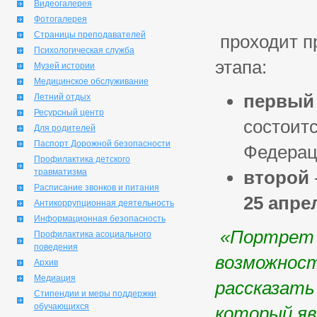
Видеогалерея
Фотогалерея
Страницы преподавателей
проходит п
Психологическая служба
этапа:
Музей истории
Медицинское обслуживание
первый
Летний отдых
Ресурсный центр
состоитс
Для родителей
Паспорт Дорожной безопасности
Федера
Профилактика детского
травматизма
второй
Расписание звонков и питания
25 апрел
Антикоррупционная деятельность
Информационная безопасность
«Портрет 
Профилактика асоциального
поведения
возможност
Архив
Медиация
рассказать
Стипендии и меры поддержки
обучающихся
который яв