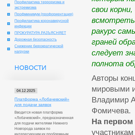
Профилактика терроризма и
свои корни,
экстремизма
Профминимум (профориентация)
всмотретьс
Профилактика коронавирусной
инфекции
ракурс сам
ПРОКУРАТУРА РАЗЪЯСНЯЕТ
Дорожная безопасность
граней обра
Снижение бюрократической
следует зн
нагрузки
полнота об
НОВОСТИ
Авторы кон
мировыми 
04.12.2025
Владимир А
Платформа «Лобачевский»
для подачи заявок
Фомичева.
Вводится новая платформа
«Лобачевский», предназначенная
На первом 
для подачи жителями Нижнего
Новгорода заявок по
участникам
интересующим их проблемным