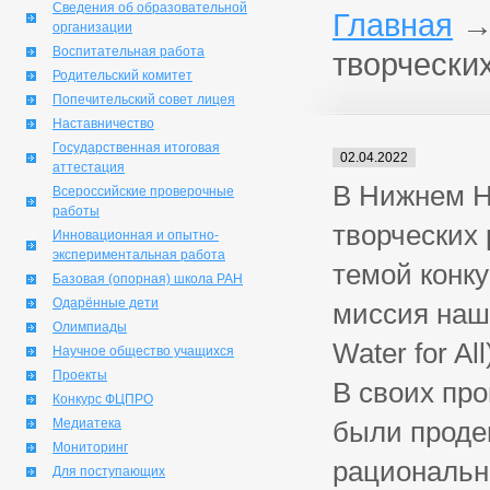
Сведения об образовательной
Главная
организации
Воспитательная работа
творчески
Родительский комитет
Попечительский совет лицея
Наставничество
Государственная итоговая
02.04.2022
аттестация
В Нижнем Н
Всероссийские проверочные
работы
творческих 
Инновационная и опытно-
экспериментальная работа
темой конк
Базовая (опорная) школа РАН
Одарённые дети
миссия наше
Олимпиады
Water for All
Научное общество учащихся
Проекты
В своих пр
Конкурс ФЦПРО
Медиатека
были проде
Мониторинг
рациональн
Для поступающих