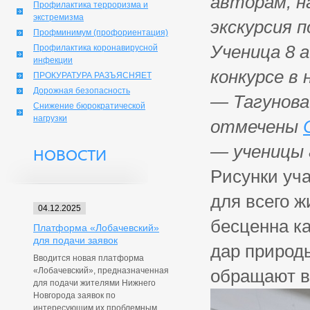
авторам, н
Профилактика терроризма и
экстремизма
экскурсия 
Профминимум (профориентация)
Ученица 8 
Профилактика коронавирусной
инфекции
конкурсе в
ПРОКУРАТУРА РАЗЪЯСНЯЕТ
Дорожная безопасность
— Тагунова 
Снижение бюрократической
нагрузки
отмечены
— ученицы 
НОВОСТИ
Рисунки уч
для всего ж
04.12.2025
бесценна к
Платформа «Лобачевский»
для подачи заявок
дар природ
Вводится новая платформа
«Лобачевский», предназначенная
обращают в
для подачи жителями Нижнего
Новгорода заявок по
интересующим их проблемным