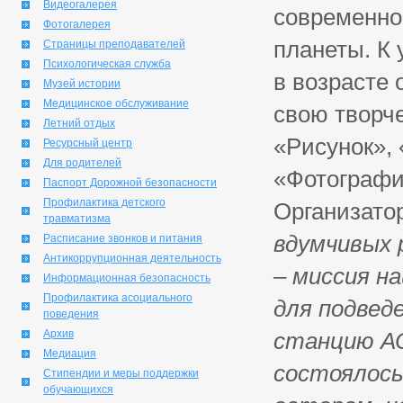
Видеогалерея
современно
Фотогалерея
планеты. К
Страницы преподавателей
Психологическая служба
в возрасте 
Музей истории
Медицинское обслуживание
свою творч
Летний отдых
«Рисунок», 
Ресурсный центр
Для родителей
«Фотографи
Паспорт Дорожной безопасности
Профилактика детского
Организато
травматизма
вдумчивых 
Расписание звонков и питания
Антикоррупционная деятельность
– миссия н
Информационная безопасность
Профилактика асоциального
для подведе
поведения
Архив
станцию АО
Медиация
состоялось
Стипендии и меры поддержки
обучающихся