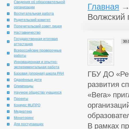
Сведения об образовательной
Главная
организации
Воспитательная работа
Волжский 
Родительский комитет
Попечительский совет лицея
Наставничество
Государственная итоговая
30.
аттестация
Всероссийские проверочные
работы
Инновационная и опытно-
экспериментальная работа
ГБУ ДО «Ре
Базовая (опорная) школа РАН
Одарённые дети
развития сп
Олимпиады
Научное общество учащихся
«Вега» при
Проекты
организаций
Конкурс ФЦПРО
Медиатека
образовате
Мониторинг
В рамках пр
Для поступающих