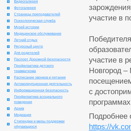
Видеогалерея
зарождения 
Фотогалерея
Страницы преподавателей
участие в п
Психологическая служба
Музей истории
Медицинское обслуживание
Победителя
Летний отдых
Ресурсный центр
образовате
Для родителей
участие в 
Паспорт Дорожной безопасности
Профилактика детского
Новгород – 
травматизма
Расписание звонков и питания
посещением
Антикоррупционная деятельность
с достопри
Информационная безопасность
Профилактика асоциального
программах
поведения
Архив
Подробнее о
Медиация
Стипендии и меры поддержки
https://vk.
обучающихся