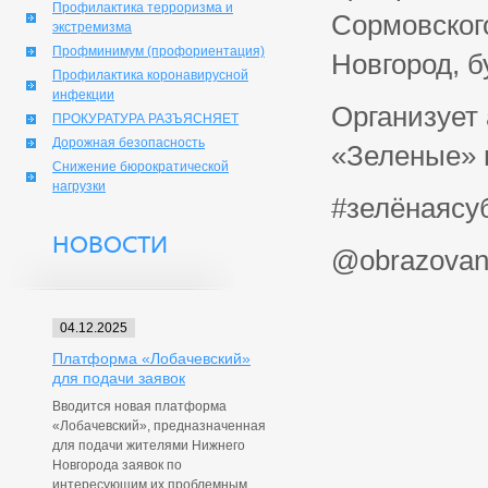
Профилактика терроризма и
Сормовского
экстремизма
Профминимум (профориентация)
Новгород, 
Профилактика коронавирусной
инфекции
Организует 
ПРОКУРАТУРА РАЗЪЯСНЯЕТ
Дорожная безопасность
«Зеленые» 
Снижение бюрократической
нагрузки
#зелёнаясу
НОВОСТИ
@obrazovan
04.12.2025
Платформа «Лобачевский»
для подачи заявок
Вводится новая платформа
«Лобачевский», предназначенная
для подачи жителями Нижнего
Новгорода заявок по
интересующим их проблемным