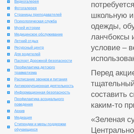
Видеогалерея
потребуетс
Фотогалерея
школьную и
Страницы преподавателей
Психологическая служба
одежды, обу
Музей истории
Медицинское обслуживание
ланчбоксы 
Летний отдых
условие – 
Ресурсный центр
Для родителей
использова
Паспорт Дорожной безопасности
Профилактика детского
Перед акци
травматизма
Расписание звонков и питания
тщательный
Антикоррупционная деятельность
составить с
Информационная безопасность
Профилактика асоциального
каким-то п
поведения
Архив
«Зеленая су
Медиация
Стипендии и меры поддержки
Центрально
обучающихся