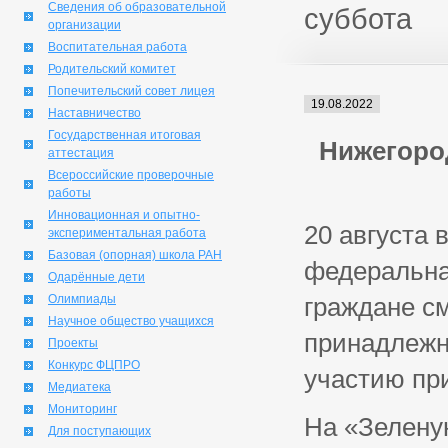
Сведения об образовательной
суббота
организации
Воспитательная работа
Родительский комитет
Попечительский совет лицея
19.08.2022
Наставничество
Государственная итоговая
Нижегоро
аттестация
Всероссийские проверочные
работы
Инновационная и опытно-
20 августа
экспериментальная работа
Базовая (опорная) школа РАН
федеральна
Одарённые дети
Олимпиады
граждане с
Научное общество учащихся
принадлежн
Проекты
Конкурс ФЦПРО
участию пр
Медиатека
Мониторинг
На «Зелену
Для поступающих