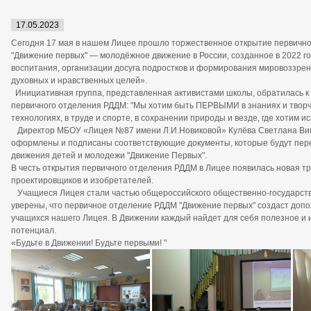
17.05.2023
Сегодня 17 мая в нашем Лицее прошло торжественное открытие первичн
"Движение первых" — молодёжное движение в России, созданное в 2022 го
воспитания, организации досуга подростков и формирования мировоззрен
духовных и нравственных целей».
Инициативная группа, представленная активистами школы, обратилась к 
первичного отделения РДДМ: "Мы хотим быть ПЕРВЫМИ в знаниях и творче
технологиях, в труде и спорте, в сохранении природы и везде, где хотим 
Директор МБОУ «Лицея №87 имени Л.И.Новиковой» Кулёва Светлана Вик
оформлены и подписаны соответствующие документы, которые будут пере
движения детей и молодежи "Движение Первых".
В честь открытия первичного отделения РДДМ в Лицее появилась новая т
проектировщиков и изобретателей.
Учащиеся Лицея стали частью общероссийского общественно-государств
уверены, что первичное отделение РДДМ "Движение первых" создаст доп
учащихся нашего Лицея. В Движении каждый найдет для себя полезное и 
потенциал.
«Будьте в Движении! Будьте первыми! "